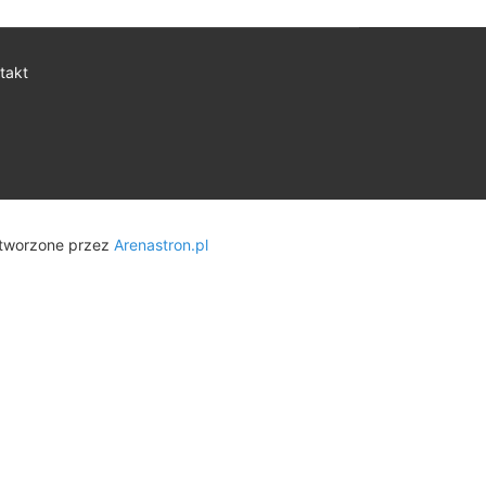
takt
tworzone przez
Arenastron.pl