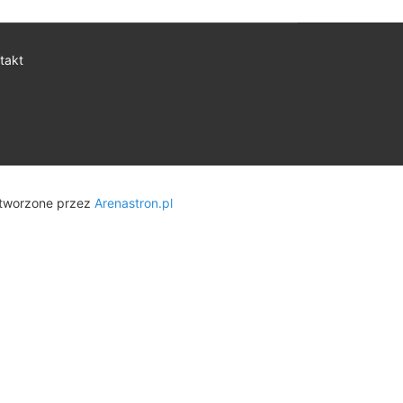
takt
tworzone przez
Arenastron.pl